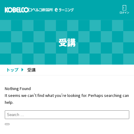
ログイン
受講
トップ
受講
Nothing Found
It seems we can’t find what you’re looking for. Perhaps searching can
help.
Search
for:
Search