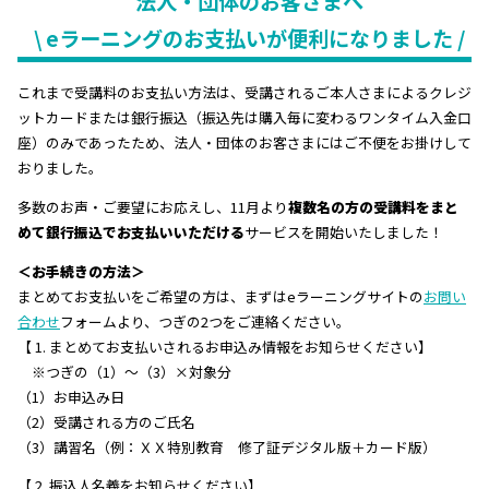
法人・団体のお客さまへ
\ eラーニングのお支払いが便利になりました /
これまで受講料のお支払い方法は、受講されるご本人さまによるクレジ
ットカードまたは銀行振込（振込先は購入毎に変わるワンタイム入金口
座）のみであったため、法人・団体のお客さまにはご不便をお掛けして
おりました。
多数のお声・ご要望にお応えし、11月より
複数名の方の受講料をまと
めて銀行振込でお支払いいただける
サービスを開始いたしました！
＜お手続きの方法＞
まとめてお支払いをご希望の方は、まずはeラーニングサイトの
お問い
合わせ
フォームより、つぎの2つをご連絡ください。
【 1. まとめてお支払いされるお申込み情報をお知らせください】
※つぎの（
1）～（3）
×対象分
（1）お申込み日
（2）受講される方のご氏名
（3）講習名（例：ＸＸ特別教育 修了証デジタル版＋カード版）
【 2. 振込人名義をお知らせください】