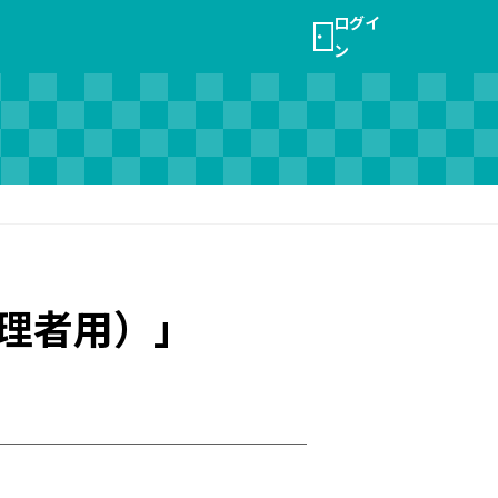
ログイ
ン
理者用）」